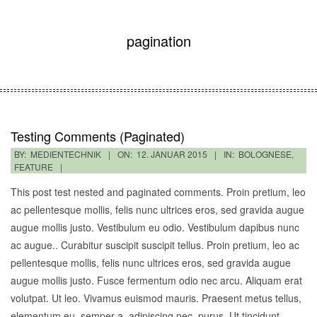
pagination
Testing Comments (Paginated)
2015-
BY:
MEDIENTECHNIK
ON:
12. JANUAR 2015
IN:
BOLOGNESE
,
FEATURE
01-
12
This post test nested and paginated comments. Proin pretium, leo
ac pellentesque mollis, felis nunc ultrices eros, sed gravida augue
augue mollis justo. Vestibulum eu odio. Vestibulum dapibus nunc
ac augue.. Curabitur suscipit suscipit tellus. Proin pretium, leo ac
pellentesque mollis, felis nunc ultrices eros, sed gravida augue
augue mollis justo. Fusce fermentum odio nec arcu. Aliquam erat
volutpat. Ut leo. Vivamus euismod mauris. Praesent metus tellus,
elementum eu, semper a, adipiscing nec, purus. Ut tincidunt