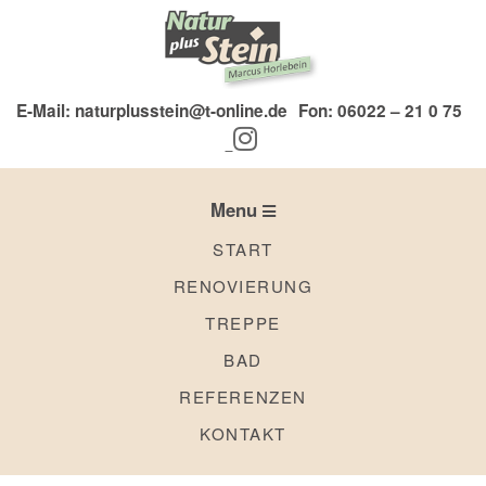
Skip
to
content
E-Mail: naturplusstein@t-online.de
Fon: 06022 – 21 0 75
Secondary
Navigation
Menu
Menu
START
RENOVIERUNG
TREPPE
BAD
REFERENZEN
KONTAKT